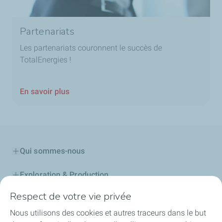
Partenariats
Les partenariats couronnent le succès de
TotalEnergies !
En savoir plus
Qui sommes-nous
Exploration & Production
Respect de votre vie privée
Stations Service
Nous utilisons des cookies et autres traceurs dans le but