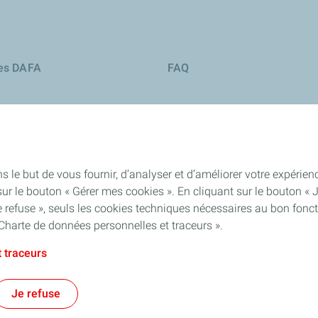
ies DAFA
FAQ
s le but de vous fournir, d’analyser et d’améliorer votre expéri
ur le bouton « Gérer mes cookies ». En cliquant sur le bouton « 
 refuse », seuls les cookies techniques nécessaires au bon fonct
Charte de données personnelles et traceurs ».
 traceurs
identialité
Mentions légales
Plan du site
Accessibilité: partiellement 
Je refuse
TotalEnergies 2026