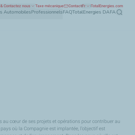
& Contactez nous
Taxe mécanique
Contact
Fr
TotalEnergies.com
nts Automobiles
Professionnels
FAQ
TotalEnergies DAFA
Recherch
 au cœur de ses projets et opérations pour contribuer au
 pays où la Compagnie est implantée, l’objectif est