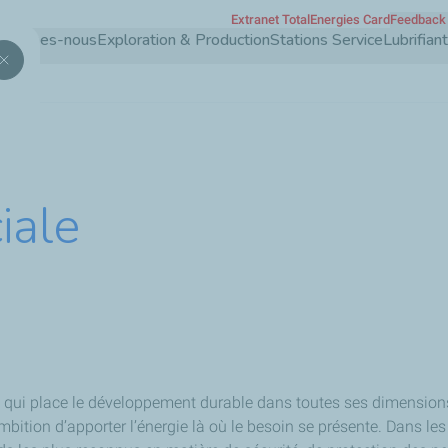
Extranet TotalEnergies Card
Feedback 
Aller
 sommes-nous
Exploration & Production
Stations Service
Lubrifia
au
contenu
principal
iale
qui place le développement durable dans toutes ses dimensions
bition d’apporter l’énergie là où le besoin se présente. Dans les