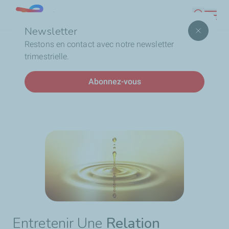
Aller
Lebanon
Recherc
au
Newsletter
contenu
Fil
Accueil
Page d'accueil
Produits spéciaux
Restons en contact avec notre newsletter
principal
d'Ariane
Fluides spéciaux
trimestrielle.
Abonnez-vous
Fluides Spéciaux
Entretenir Une
Relation