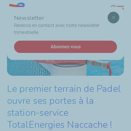
Aller
Lebanon
Recherc
au
Newsletter
contenu
Fil
Accueil
Stations Service
Nos services
Terrain de
Restons en contact avec notre newsletter
principal
d'Ariane
Padel
trimestrielle.
Abonnez-vous
Le premier terrain de Padel
ouvre ses portes à la
station-service
TotalEnergies Naccache !