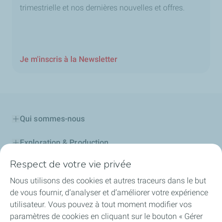
trimestrielle et nos dernières nouvelles et offres.
Je m'inscris à la Newsletter
Qui sommes-nous
Exploration & Production
Respect de votre vie privée
Stations Service
Nous utilisons des cookies et autres traceurs dans le but
Lubrifiants Automobiles
de vous fournir, d’analyser et d’améliorer votre expérience
utilisateur. Vous pouvez à tout moment modifier vos
Professionnels
paramètres de cookies en cliquant sur le bouton « Gérer