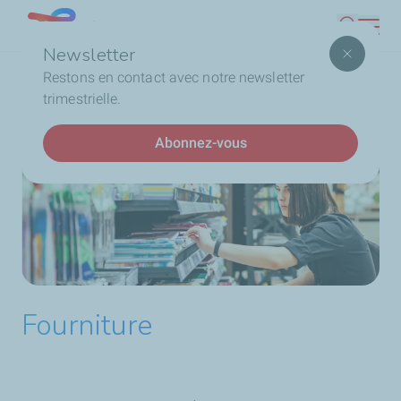
Aller
Lebanon
Recherc
au
Newsletter
contenu
Fil
Accueil
Stations Service
Nos services
Restons en contact avec notre newsletter
principal
d'Ariane
Fourniture
trimestrielle.
Abonnez-vous
Fourniture