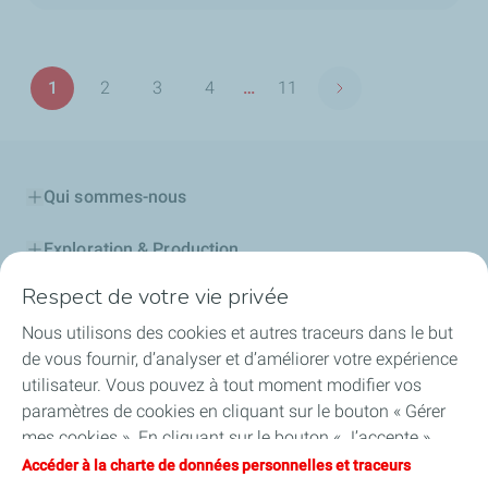
Pagination
1
2
3
4
…
11
Page suivante
Page
Page
Page
Page
Dernière
page
Qui sommes-nous
Exploration & Production
Respect de votre vie privée
Stations Service
Nous utilisons des cookies et autres traceurs dans le but
Lubrifiants Automobiles
de vous fournir, d’analyser et d’améliorer votre expérience
utilisateur. Vous pouvez à tout moment modifier vos
Professionnels
paramètres de cookies en cliquant sur le bouton « Gérer
mes cookies ». En cliquant sur le bouton « J’accepte »,
TotalEnergies DAFA
vous acceptez le dépôt de l’ensemble des cookies. Dans le
Accéder à la charte de données personnelles et traceurs