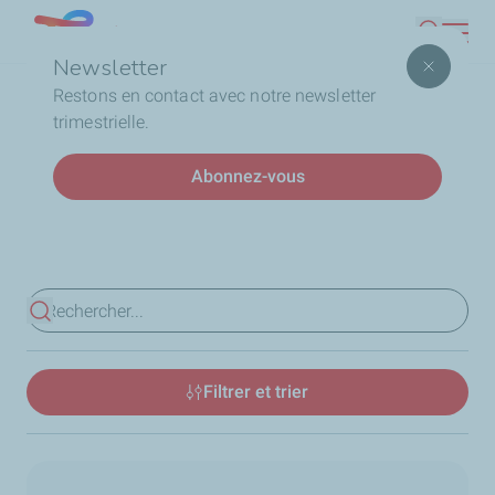
Aller
Lebanon
Recherc
au
Newsletter
contenu
Fil
Accueil
Qui sommes-nous
TotalEnergies au Liban
Restons en contact avec notre newsletter
principal
d'Ariane
Actualités
trimestrielle.
Abonnez-vous
Dernières Actualités
Voir les résultats
Filtrer et trier