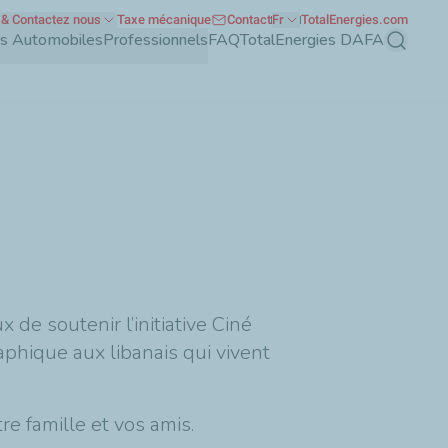
& Contactez nous
Taxe mécanique
Contact
Fr
TotalEnergies.com
nts Automobiles
Professionnels
FAQ
TotalEnergies DAFA
Recherch
de soutenir l’initiative
Ciné
raphique aux libanais qui vivent
re famille et vos amis.