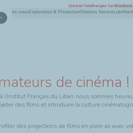
Extranet TotalEnergies Card
Feedback 
Aller
 sommes-nous
Exploration & Production
Stations Service
Lubrifia
au
contenu
principal
amateurs de cinéma !
à l’Institut Français du Liban, nous sommes heureux 
ojeter des films et introduire la culture cinématog
ofiter des projections de films en plein air avec vot