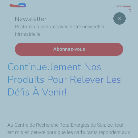
Aller
Lebanon
Recherc
au
Newsletter
contenu
Fil
Accueil
Stations Service
Carburants
La qualité
Restons en contact avec notre newsletter
principal
d'Ariane
des carburants
trimestrielle.
Abonnez-vous
Nous Améliorons
Continuellement Nos
Produits Pour Relever Les
Défis À Venir!
Au Centre de Recherche TotalEnergies de Solaize, tout
est mis en oeuvre pour que les carburants répondent aux