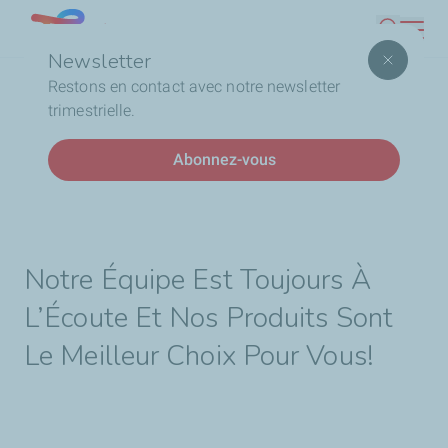
Aller
Lebanon
Recherc
au
Newsletter
contenu
Fil
Accueil
Professionnels
Lubrifiants
Lubrifiants
Restons en contact avec notre newsletter
principal
d'Ariane
pour Industries
trimestrielle.
Abonnez-vous
Lubrifiants Pour Industries
Notre Équipe Est Toujours À
L’Écoute Et Nos Produits Sont
Le Meilleur Choix Pour Vous!