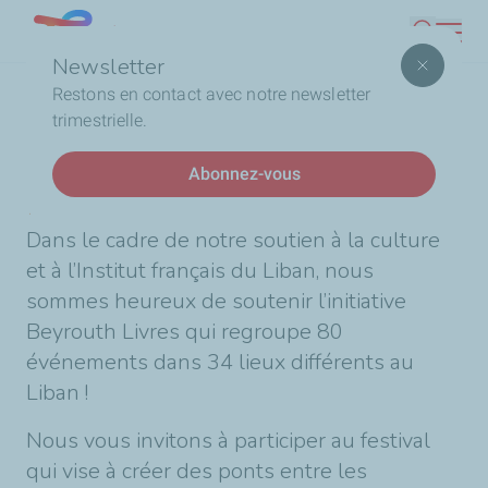
Aller
Lebanon
Recherc
au
Newsletter
contenu
Fil
Accueil
Beyrouth Livres
Restons en contact avec notre newsletter
principal
d'Ariane
trimestrielle.
DERNIÈRES ACTUALITÉS
Abonnez-vous
Beyrouth Livres
Dans le cadre de notre soutien à la culture
et à l’Institut français du Liban, nous
sommes heureux de soutenir l’initiative
Beyrouth Livres qui regroupe 80
événements dans 34 lieux différents au
Liban !
Nous vous invitons à participer au festival
qui vise à créer des ponts entre les