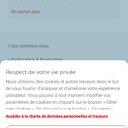
En savoir plus
Qui sommes-nous
Exploration & Production
Respect de votre vie privée
Stations Service
Nous utilisons des cookies et autres traceurs dans le but
Lubrifiants Automobiles
de vous fournir, d’analyser et d’améliorer votre expérience
utilisateur. Vous pouvez à tout moment modifier vos
Professionnels
paramètres de cookies en cliquant sur le bouton « Gérer
mes cookies ». En cliquant sur le bouton « J’accepte »,
TotalEnergies DAFA
vous acceptez le dépôt de l’ensemble des cookies. Dans le
Accéder à la charte de données personnelles et traceurs
cas où vous cliquez sur « Je refuse », seuls les cookies