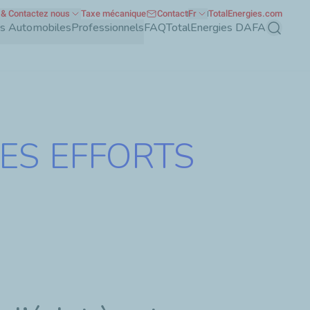
& Contactez nous
Taxe mécanique
Contact
Fr
TotalEnergies.com
nts Automobiles
Professionnels
FAQ
TotalEnergies DAFA
Recherch
LES EFFORTS