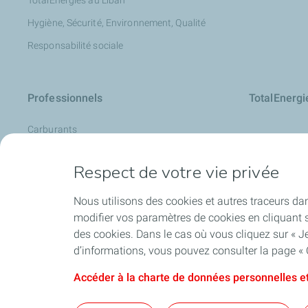
TotalEnergies au Liban
Hygiène, Sécurité, Environnement, Qualité
Responsabilité sociale
Professionnels
TotalEnerg
Carburants
La Carte de TotalEnergies
Respect de votre vie privée
Analyse d’huile : LubAnac
Devenir fournisseur
Nous utilisons des cookies et autres traceurs dan
modifier vos paramètres de cookies en cliquant s
Lubrifiants
des cookies. Dans le cas où vous cliquez sur « Je
Produits spéciaux
d’informations, vous pouvez consulter la page « 
Accéder à la charte de données personnelles et