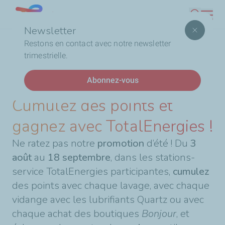
Aller
Lebanon
Recherc
au
Newsletter
contenu
Fil
Accueil
Cumulez des points et gagnez avec TotalEnergies
Restons en contact avec notre newsletter
principal
d'Ariane
!
trimestrielle.
Abonnez-vous
DERNIÈRES ACTUALITÉS
Cumulez des points et
gagnez avec TotalEnergies !
Ne ratez pas notre
promotion
d’été ! Du
3
août
au
18 septembre
, dans les stations-
service TotalEnergies participantes,
cumulez
des points avec chaque lavage, avec chaque
vidange avec les lubrifiants Quartz ou avec
chaque achat des boutiques
Bonjour
, et