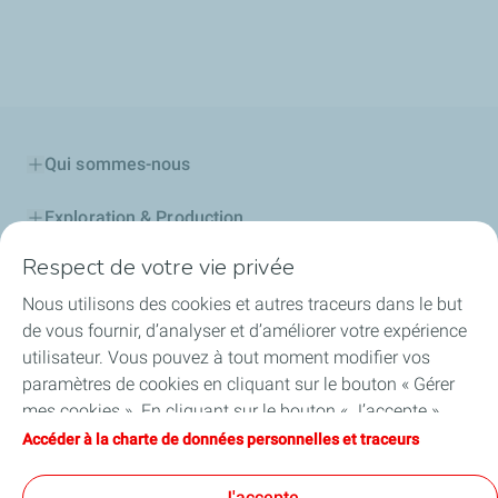
Qui sommes-nous
Exploration & Production
Respect de votre vie privée
Stations Service
Nous utilisons des cookies et autres traceurs dans le but
Lubrifiants Automobiles
de vous fournir, d’analyser et d’améliorer votre expérience
utilisateur. Vous pouvez à tout moment modifier vos
Professionnels
paramètres de cookies en cliquant sur le bouton « Gérer
mes cookies ». En cliquant sur le bouton « J’accepte »,
TotalEnergies DAFA
vous acceptez le dépôt de l’ensemble des cookies. Dans le
Accéder à la charte de données personnelles et traceurs
cas où vous cliquez sur « Je refuse », seuls les cookies
FAQ
techniques nécessaires au bon fonctionnement du site
J'accepte