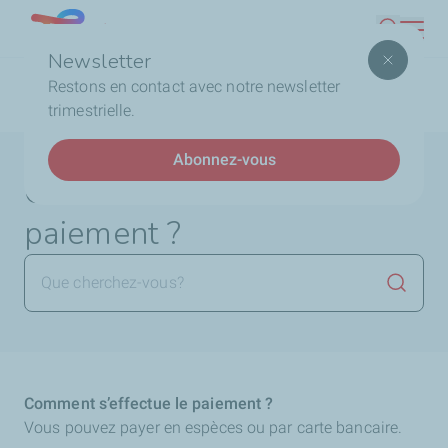
Aller
Lebanon
Recherc
au
Newsletter
contenu
Fil
Accueil
TotalEnergies DAFA
Comment s’effectue le
Restons en contact avec notre newsletter
principal
d'Ariane
paiement ?
trimestrielle.
Abonnez-vous
Comment s’effectue le
paiement ?
Lancer 
Comment s’effectue le paiement ?
Vous pouvez payer en espèces ou par carte bancaire.