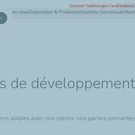
Extranet TotalEnergies Card
Feedback 
Aller
 sommes-nous
Exploration & Production
Stations Service
Lubrifia
au
contenu
principal
ons de développemen
s solides avec nos clients, nos parties prenantes