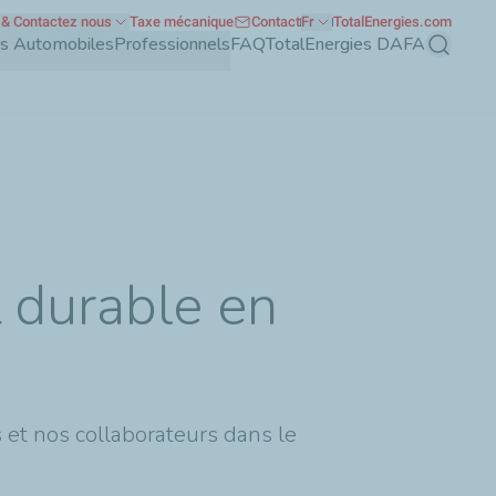
& Contactez nous
Taxe mécanique
Contact
Fr
TotalEnergies.com
nts Automobiles
Professionnels
FAQ
TotalEnergies DAFA
Recherch
t durable en
 et nos collaborateurs dans le