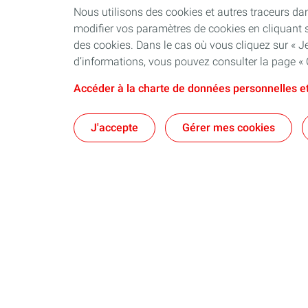
Nous utilisons des cookies et autres traceurs dan
modifier vos paramètres de cookies en cliquant s
des cookies. Dans le cas où vous cliquez sur « Je
d’informations, vous pouvez consulter la page « 
Accéder à la charte de données personnelles et
J'accepte
Gérer mes cookies
Qui sommes-nous
Exploration
Compagnie TotalEnergies
Dernière actua
La marque TotalEnergies
TotalEnergies au Liban