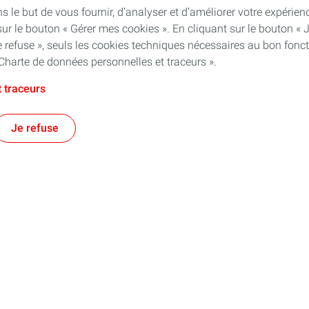
s le but de vous fournir, d’analyser et d’améliorer votre expéri
ur le bouton « Gérer mes cookies ». En cliquant sur le bouton « 
 refuse », seuls les cookies techniques nécessaires au bon fonct
Charte de données personnelles et traceurs ».
 traceurs
Je refuse
 & Production
Stations Service
lité
Carburants
Nos engagements
Nos services