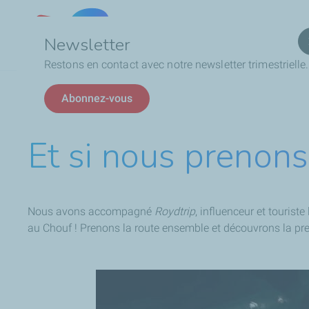
Qui
Lebanon
Newsletter
Restons en contact avec notre newsletter trimestrielle.
Fil
Et si nous prenons la route ensemble ?
Abonnez-vous
d'Ariane
Et si nous prenons
Nous avons accompagné
Roydtrip
, influenceur et tourist
au Chouf ! Prenons la route ensemble et découvrons la pr