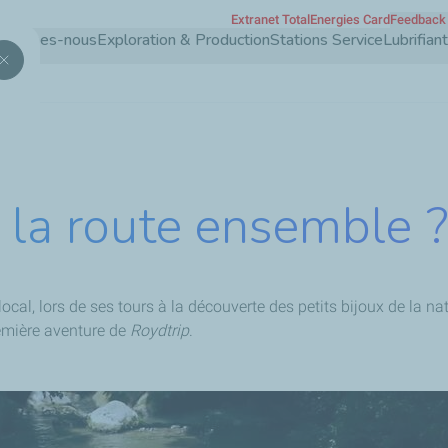
Extranet TotalEnergies Card
Feedback 
Aller
 sommes-nous
Exploration & Production
Stations Service
Lubrifia
au
contenu
principal
 la route ensemble ?
e local, lors de ses tours à la découverte des petits bijoux de la n
emière aventure de
Roydtrip
.