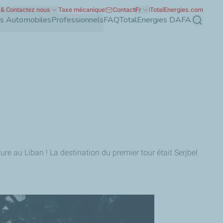
& Contactez nous
Taxe mécanique
Contact
Fr
TotalEnergies.com
nts Automobiles
Professionnels
FAQ
TotalEnergies DAFA
Recherch
ature au Liban ! La destination du premier tour était Serjbel