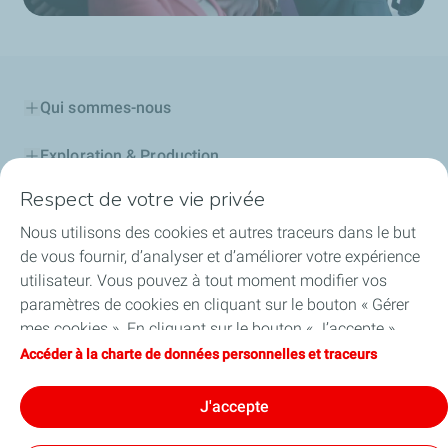
Qui sommes-nous
Exploration & Production
Respect de votre vie privée
Stations Service
Nous utilisons des cookies et autres traceurs dans le but
Lubrifiants Automobiles
de vous fournir, d’analyser et d’améliorer votre expérience
utilisateur. Vous pouvez à tout moment modifier vos
Professionnels
paramètres de cookies en cliquant sur le bouton « Gérer
mes cookies ». En cliquant sur le bouton « J’accepte »,
TotalEnergies DAFA
vous acceptez le dépôt de l’ensemble des cookies. Dans le
Accéder à la charte de données personnelles et traceurs
cas où vous cliquez sur « Je refuse », seuls les cookies
FAQ
techniques nécessaires au bon fonctionnement du site
J'accepte
seront utilisés. Pour plus d’informations, vous pouvez