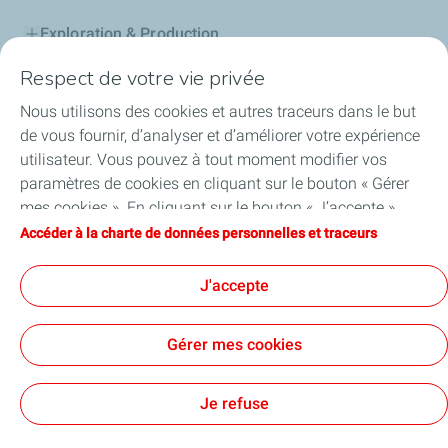
Exploration & Production
Respect de votre vie privée
Stations Service
Nous utilisons des cookies et autres traceurs dans le but
Lubrifiants Automobiles
de vous fournir, d’analyser et d’améliorer votre expérience
utilisateur. Vous pouvez à tout moment modifier vos
Professionnels
paramètres de cookies en cliquant sur le bouton « Gérer
mes cookies ». En cliquant sur le bouton « J’accepte »,
TotalEnergies DAFA
vous acceptez le dépôt de l’ensemble des cookies. Dans le
Accéder à la charte de données personnelles et traceurs
cas où vous cliquez sur « Je refuse », seuls les cookies
FAQ
techniques nécessaires au bon fonctionnement du site
J'accepte
seront utilisés. Pour plus d’informations, vous pouvez
consulter la page « Charte de données personnelles et
Gérer mes cookies
traceurs ».
Cookies et confidentialité
Mentions légales
Plan du site
Accessibilité: partiellement conforme
Cookies
Je refuse
TotalEnergies 2026