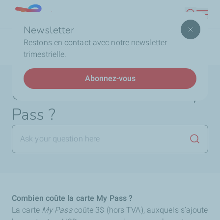
Aller
Lebanon
Recherc
au
Newsletter
contenu
Fil
Accueil
FAQ
La Carte My Pass
Combien coûte
Restons en contact avec notre newsletter
principal
d'Ariane
la carte My Pass ?
trimestrielle.
Abonnez-vous
Combien coûte la carte My
Pass ?
Lancer 
Combien coûte la carte My Pass ?
La carte
My Pass
coûte 3$ (hors TVA), auxquels s’ajoute