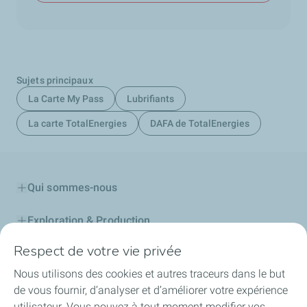
Sujets principaux
La Carte My Pass
Lubrifiants
La carte TotalEnergies
DAFA de TotalEnergies
Qui sommes-nous
Exploration & Production
Respect de votre vie privée
Stations Service
Nous utilisons des cookies et autres traceurs dans le but
Lubrifiants Automobiles
de vous fournir, d’analyser et d’améliorer votre expérience
utilisateur. Vous pouvez à tout moment modifier vos