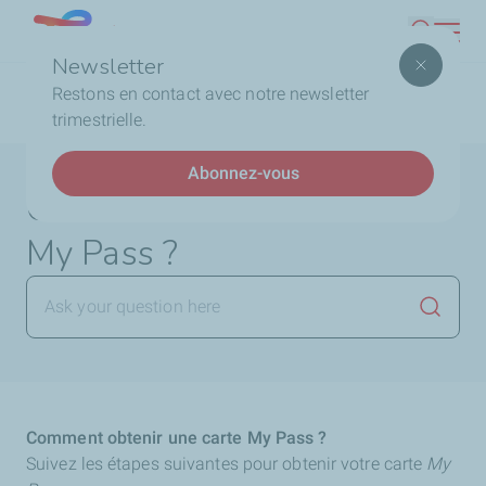
Aller
Lebanon
Recherc
au
Newsletter
contenu
Fil
Accueil
FAQ
La Carte My Pass
Comment
Restons en contact avec notre newsletter
principal
d'Ariane
obtenir une carte My Pass ?
trimestrielle.
Abonnez-vous
Comment obtenir une carte
My Pass ?
Lancer 
Comment obtenir une carte My Pass ?
Suivez les étapes suivantes pour obtenir votre carte
My