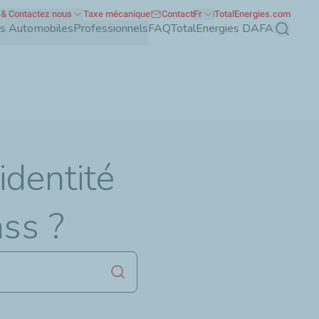
& Contactez nous
Taxe mécanique
Contact
Fr
TotalEnergies.com
nts Automobiles
Professionnels
FAQ
TotalEnergies DAFA
Recherch
identité
ss ?
Lancer la recherche