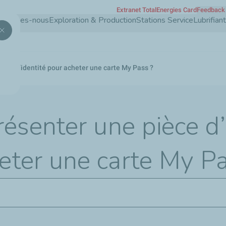
Extranet TotalEnergies Card
Feedback 
Aller
 sommes-nous
Exploration & Production
Stations Service
Lubrifia
au
contenu
principal
pièce d’identité pour acheter une carte My Pass ?
résenter une pièce d’
eter une carte My Pa