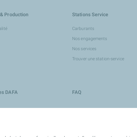
 & Production
Stations Service
lité
Carburants
Nos engagements
Nos services
Trouver une station-service
ies DAFA
FAQ