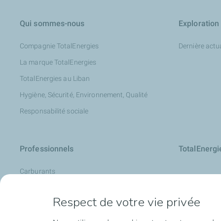
Qui sommes-nous
Exploration
Compagnie TotalEnergies
Dernière actua
La marque TotalEnergies
TotalEnergies au Liban
Hygiène, Sécurité, Environnement, Qualité
Responsabilité sociale
Professionnels
TotalEnerg
Carburants
La Carte de TotalEnergies
Respect de votre vie privée
Analyse d’huile : LubAnac
Devenir fournisseur