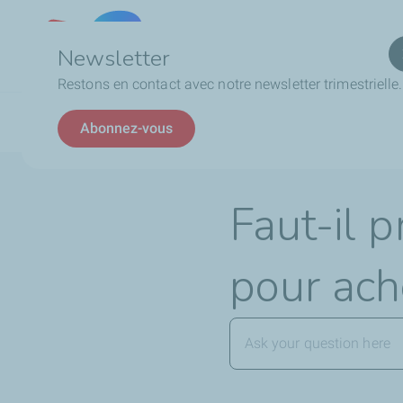
Qui
Lebanon
Newsletter
Restons en contact avec notre newsletter trimestrielle.
Fil
FAQ
La Carte My Pass
Faut-il présenter une 
Abonnez-vous
d'Ariane
Faut-il p
pour ach