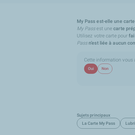
My Pass est-elle une cart
My Pass
est une
carte pré
Utilisez votre carte pour
fai
Pass
n’est liée à aucun co
Cette information vous a-
Oui
Non
Sujets principaux
La Carte My Pass
Lubri