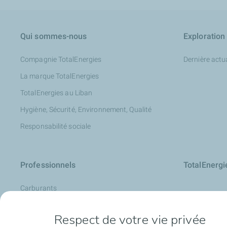
Qui sommes-nous
Exploration
Compagnie TotalEnergies
Dernière actua
La marque TotalEnergies
TotalEnergies au Liban
Hygiène, Sécurité, Environnement, Qualité
Responsabilité sociale
Professionnels
TotalEnerg
Carburants
La Carte de TotalEnergies
Respect de votre vie privée
Analyse d’huile : LubAnac