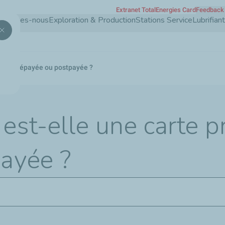
Extranet TotalEnergies Card
Feedback 
Aller
 sommes-nous
Exploration & Production
Stations Service
Lubrifia
au
contenu
principal
carte prépayée ou postpayée ?
est-elle une carte 
ayée ?