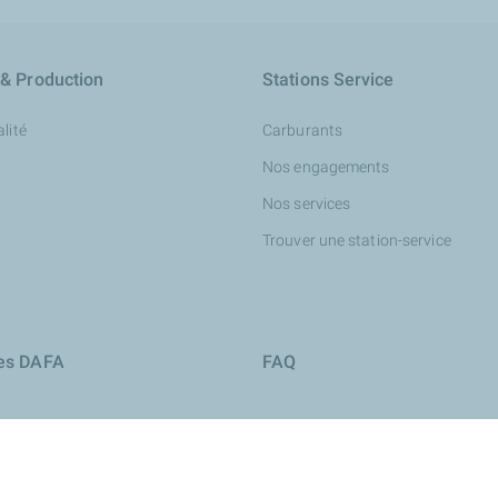
 & Production
Stations Service
lité
Carburants
Nos engagements
Nos services
Trouver une station-service
ies DAFA
FAQ