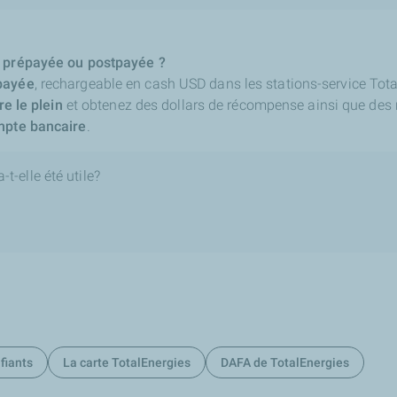
e prépayée ou postpayée ?
payée
, rechargeable en cash USD dans les stations-service Tota
re le plein
et obtenez des dollars de récompense ainsi que des 
mpte bancaire
.
t-elle été utile?
fiants
La carte TotalEnergies
DAFA de TotalEnergies