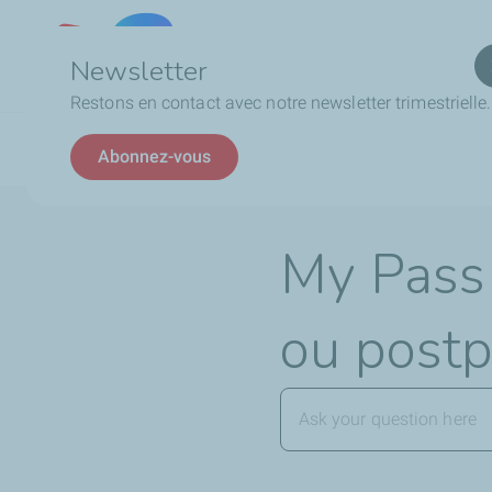
Qui
Lebanon
Newsletter
Restons en contact avec notre newsletter trimestrielle.
Fil
FAQ
La Carte My Pass
My Pass est-elle une 
Abonnez-vous
d'Ariane
My Pass 
ou postp