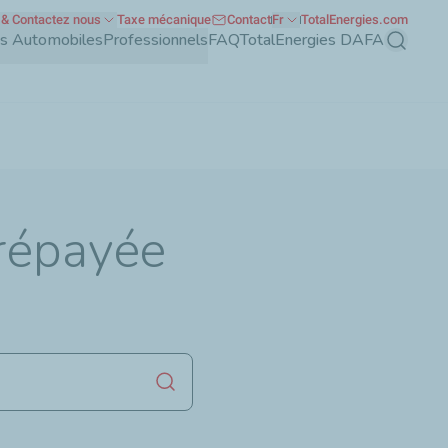
& Contactez nous
Taxe mécanique
Contact
Fr
TotalEnergies.com
nts Automobiles
Professionnels
FAQ
TotalEnergies DAFA
Recherch
prépayée
Lancer la recherche