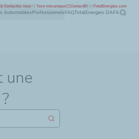
& Contactez nous
Taxe mécanique
Contact
Fr
TotalEnergies.com
nts Automobiles
Professionnels
FAQ
TotalEnergies DAFA
Recherch
t une
 ?
Lancer la recherche