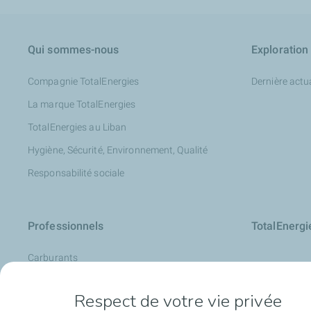
Qui sommes-nous
Exploration
Compagnie TotalEnergies
Dernière actua
La marque TotalEnergies
TotalEnergies au Liban
Hygiène, Sécurité, Environnement, Qualité
Responsabilité sociale
Professionnels
TotalEnerg
Carburants
La Carte de TotalEnergies
Respect de votre vie privée
Analyse d’huile : LubAnac