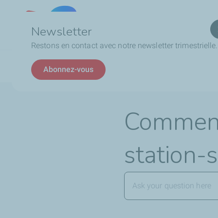
Qui
Lebanon
Newsletter
Restons en contact avec notre newsletter trimestrielle.
Fil
FAQ
La carte TotalEnergies
Comment trouver r
Abonnez-vous
d'Ariane
Comment
station-