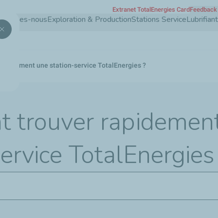
Extranet TotalEnergies Card
Feedback 
Aller
 sommes-nous
Exploration & Production
Stations Service
Lubrifia
au
contenu
principal
apidement une station-service TotalEnergies ?
 trouver rapidemen
service TotalEnergies