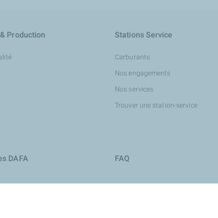
 & Production
Stations Service
lité
Carburants
Nos engagements
Nos services
Trouver une station-service
ies DAFA
FAQ