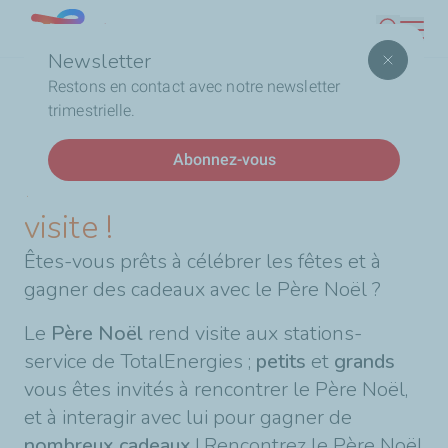
Aller
Lebanon
Recherc
au
Newsletter
contenu
Fil
Accueil
Le Père Noël nous rend visite !
Restons en contact avec notre newsletter
principal
d'Ariane
trimestrielle.
DERNIÈRES ACTUALITÉS
Abonnez-vous
Le Père Noël nous rend
visite !
Êtes-vous prêts à célébrer les fêtes et à
gagner des cadeaux avec le Père Noël ?
Le
Père Noël
rend visite aux stations-
service de TotalEnergies ;
petits
et
grands
vous êtes invités à rencontrer le Père Noël,
et à interagir avec lui pour gagner de
nombreux cadeaux
! Rencontrez le Père Noël