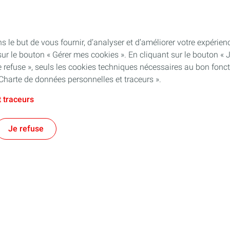
s le but de vous fournir, d’analyser et d’améliorer votre expéri
ur le bouton « Gérer mes cookies ». En cliquant sur le bouton « 
 & Production
Stations Service
 refuse », seuls les cookies techniques nécessaires au bon fonct
Charte de données personnelles et traceurs ».
lité
Carburants
Nos engagements
 traceurs
Nos services
Je refuse
Trouver une station-service
ies DAFA
FAQ