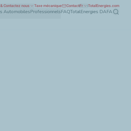
& Contactez nous
Taxe mécanique
Contact
Fr
TotalEnergies.com
nts Automobiles
Professionnels
FAQ
TotalEnergies DAFA
Recherch