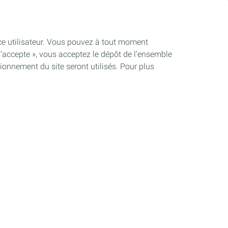
ence utilisateur. Vous pouvez à tout moment
J’accepte », vous acceptez le dépôt de l’ensemble
Lubrifiants Automobiles
ionnement du site seront utilisés. Pour plus
Découvrir nos produits
Maintenance/tips
Partenariats et compétition
QUARTZ
Une nouvelle vision de la performance