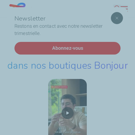
Aller
Lebanon
Recherc
au
Newsletter
contenu
Fil
Accueil
Les contrôles alimentaires dans nos boutiques
Restons en contact avec notre newsletter
principal
d'Ariane
Bonjour
trimestrielle.
Abonnez-vous
Les contrôles alimentaires
dans nos boutiques Bonjour