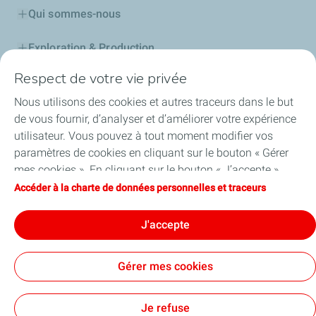
Qui sommes-nous
Exploration & Production
Respect de votre vie privée
Stations Service
Nous utilisons des cookies et autres traceurs dans le but
Lubrifiants Automobiles
de vous fournir, d’analyser et d’améliorer votre expérience
utilisateur. Vous pouvez à tout moment modifier vos
Professionnels
paramètres de cookies en cliquant sur le bouton « Gérer
mes cookies ». En cliquant sur le bouton « J’accepte »,
TotalEnergies DAFA
vous acceptez le dépôt de l’ensemble des cookies. Dans le
Accéder à la charte de données personnelles et traceurs
cas où vous cliquez sur « Je refuse », seuls les cookies
FAQ
techniques nécessaires au bon fonctionnement du site
J'accepte
seront utilisés. Pour plus d’informations, vous pouvez
consulter la page « Charte de données personnelles et
Gérer mes cookies
traceurs ».
Cookies et confidentialité
Mentions légales
Plan du site
Accessibilité: partiellement conforme
Cookies
Je refuse