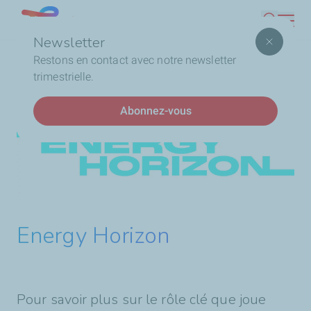
Aller
Lebanon
Recherc
au
Newsletter
contenu
Fil
Accueil
Les routes vers la neutralité carbone
Restons en contact avec notre newsletter
principal
d'Ariane
trimestrielle.
Abonnez-vous
Energy Horizon
Pour savoir plus sur le rôle clé que joue