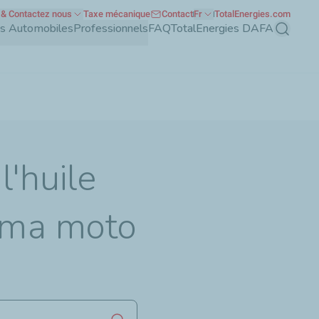
& Contactez nous
Taxe mécanique
Contact
Fr
TotalEnergies.com
nts Automobiles
Professionnels
FAQ
TotalEnergies DAFA
Recherch
l'huile
s ma moto