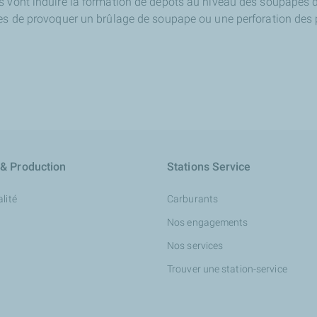
s vont induire la formation de dépôts au niveau des soupapes 
les de provoquer un brûlage de soupape ou une perforation des 
 & Production
Stations Service
lité
Carburants
Nos engagements
Nos services
Trouver une station-service