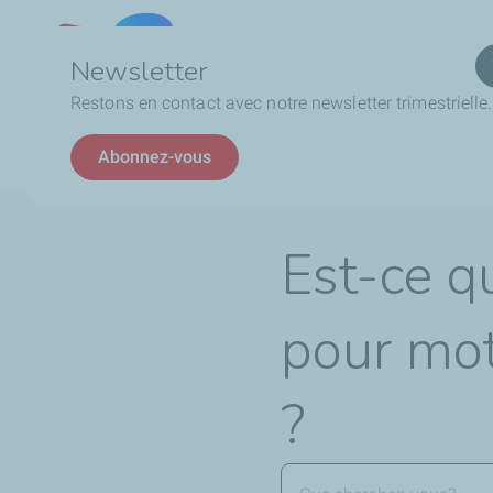
Qui
Lebanon
Newsletter
Restons en contact avec notre newsletter trimestrielle.
Fil
Est-ce que je peux mettre de l'huile pour moteur de voi
Abonnez-vous
d'Ariane
Est-ce q
pour mot
?