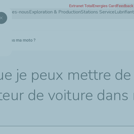
Extranet TotalEnergies Card
Feedback 
Aller
 sommes-nous
Exploration & Production
Stations Service
Lubrifia
au
contenu
principal
ture dans ma moto ?
ue je peux mettre de 
eur de voiture dan