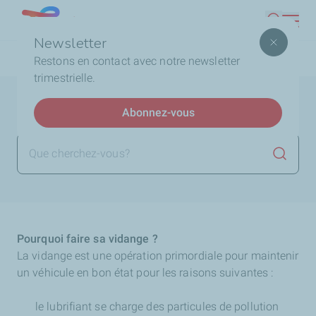
Aller
Lebanon
Recherc
au
Newsletter
contenu
Fil
Accueil
Pourquoi faire sa vidange ?
Restons en contact avec notre newsletter
principal
d'Ariane
trimestrielle.
Pourquoi faire sa vidange ?
Abonnez-vous
Lancer 
Pourquoi faire sa vidange ?
La vidange est une opération primordiale pour maintenir
un véhicule en bon état pour les raisons suivantes :
le lubrifiant se charge des particules de pollution