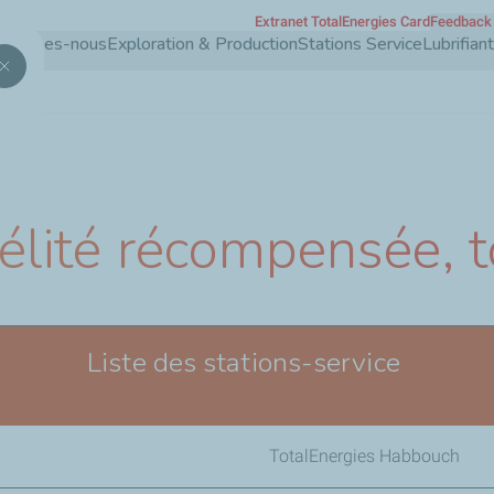
Extranet TotalEnergies Card
Feedback 
Aller
 sommes-nous
Exploration & Production
Stations Service
Lubrifia
au
contenu
principal
élité récompensée, to
Liste des stations-service
TotalEnergies Habbouch