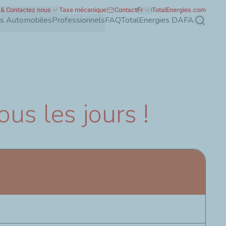
& Contactez nous
Taxe mécanique
Contact
Fr
TotalEnergies.com
nts Automobiles
Professionnels
FAQ
TotalEnergies DAFA
Recherch
us les jours !