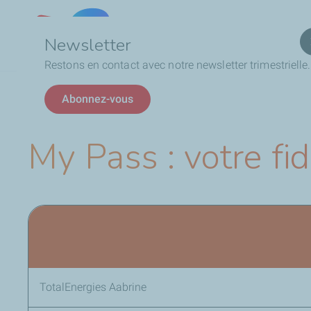
Qui
Lebanon
Newsletter
Restons en contact avec notre newsletter trimestrielle.
Fil
My Pass : votre fidélité récompensée, tous les jours !
Abonnez-vous
d'Ariane
My Pass : votre fid
TotalEnergies Aabrine