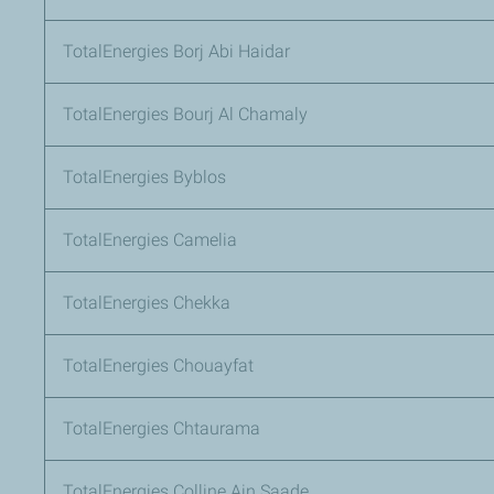
TotalEnergies Borj Abi Haidar
TotalEnergies Bourj Al Chamaly
TotalEnergies Byblos
TotalEnergies Camelia
TotalEnergies Chekka
TotalEnergies Chouayfat
TotalEnergies Chtaurama
TotalEnergies Colline Ain Saade