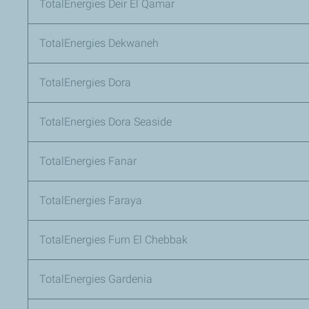
TotalEnergies Deir El Qamar
TotalEnergies Dekwaneh
TotalEnergies Dora
TotalEnergies Dora Seaside
TotalEnergies Fanar
TotalEnergies Faraya
TotalEnergies Furn El Chebbak
TotalEnergies Gardenia