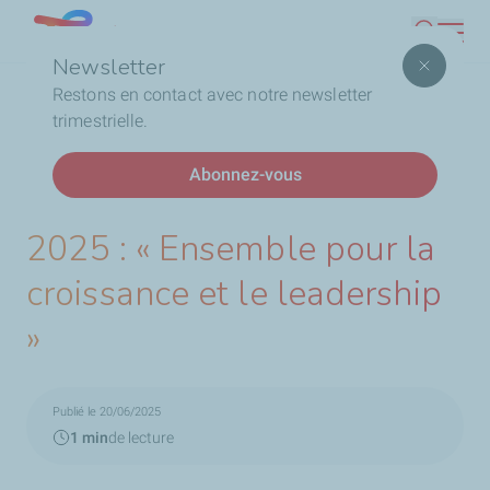
Aller
Lebanon
Recherc
au
Newsletter
contenu
Fil
Accueil
Restons en contact avec notre newsletter
principal
d'Ariane
trimestrielle.
DERNIÈRES ACTUALITÉS
Abonnez-vous
Convention des gérants
2025 : « Ensemble pour la
croissance et le leadership
»
Publié le 20/06/2025
1 min
de lecture