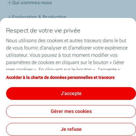
Qui sommes-nous
Exploration & Production
Respect de votre vie privée
Stations Service
Nous utilisons des cookies et autres traceurs dans le but
Lubrifiants Automobiles
de vous fournir, d’analyser et d’améliorer votre expérience
utilisateur. Vous pouvez à tout moment modifier vos
Professionnels
paramètres de cookies en cliquant sur le bouton « Gérer
mes cookies ». En cliquant sur le bouton « J’accepte »,
TotalEnergies DAFA
vous acceptez le dépôt de l’ensemble des cookies. Dans le
Accéder à la charte de données personnelles et traceurs
cas où vous cliquez sur « Je refuse », seuls les cookies
FAQ
techniques nécessaires au bon fonctionnement du site
J'accepte
seront utilisés. Pour plus d’informations, vous pouvez
consulter la page « Charte de données personnelles et
Gérer mes cookies
traceurs ».
Cookies et confidentialité
Mentions légales
Plan du site
Accessibilité: partiellement conforme
Cookies
Je refuse