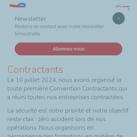
Aller
Lebanon
Recherc
au
Newsletter
contenu
Fil
Accueil
Notre première Convention Contractants
Restons en contact avec notre newsletter
principal
d'Ariane
trimestrielle.
DERNIÈRES ACTUALITÉS
Abonnez-vous
Notre première Convention
Contractants
Le 10 juillet 2024, nous avons organisé la
toute première Convention Contractants qui
a réuni toutes nos entreprises contractées.
La sécurité est notre priorité et notre objectif
reste clair : zéro accident lors de nos
opérations. Nous organisons en
permanence des formations en matière de