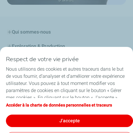
Qui sommes-nous
Exploration & Production
Respect de votre vie privée
Stations Service
Nous utilisons des cookies et autres traceurs dans le but
Lubrifiants Automobiles
de vous fournir, d’analyser et d’améliorer votre expérience
utilisateur. Vous pouvez à tout moment modifier vos
Professionnels
paramètres de cookies en cliquant sur le bouton « Gérer
mes cookies ». En cliquant sur le bouton « J’accepte »,
TotalEnergies DAFA
vous acceptez le dépôt de l’ensemble des cookies. Dans le
Accéder à la charte de données personnelles et traceurs
cas où vous cliquez sur « Je refuse », seuls les cookies
FAQ
techniques nécessaires au bon fonctionnement du site
J'accepte
seront utilisés. Pour plus d’informations, vous pouvez