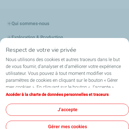
Qui sommes-nous
Exploration & Production
Respect de votre vie privée
Stations Service
Nous utilisons des cookies et autres traceurs dans le but
Lubrifiants Automobiles
de vous fournir, d’analyser et d’améliorer votre expérience
utilisateur. Vous pouvez à tout moment modifier vos
Professionnels
paramètres de cookies en cliquant sur le bouton « Gérer
mes cookies ». En cliquant sur le bouton « J’accepte »,
TotalEnergies DAFA
vous acceptez le dépôt de l’ensemble des cookies. Dans le
Accéder à la charte de données personnelles et traceurs
cas où vous cliquez sur « Je refuse », seuls les cookies
FAQ
techniques nécessaires au bon fonctionnement du site
J'accepte
seront utilisés. Pour plus d’informations, vous pouvez
consulter la page « Charte de données personnelles et
Gérer mes cookies
traceurs ».