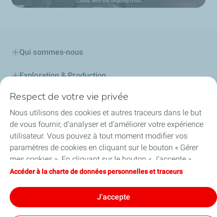
Qui sommes-nous
Exploration & Production
Respect de votre vie privée
Stations Service
Nous utilisons des cookies et autres traceurs dans le but
Lubrifiants Automobiles
de vous fournir, d’analyser et d’améliorer votre expérience
utilisateur. Vous pouvez à tout moment modifier vos
Professionnels
paramètres de cookies en cliquant sur le bouton « Gérer
mes cookies ». En cliquant sur le bouton « J’accepte »,
TotalEnergies DAFA
vous acceptez le dépôt de l’ensemble des cookies. Dans le
Accéder à la charte de données personnelles et traceurs
cas où vous cliquez sur « Je refuse », seuls les cookies
FAQ
techniques nécessaires au bon fonctionnement du site
J'accepte
seront utilisés. Pour plus d’informations, vous pouvez