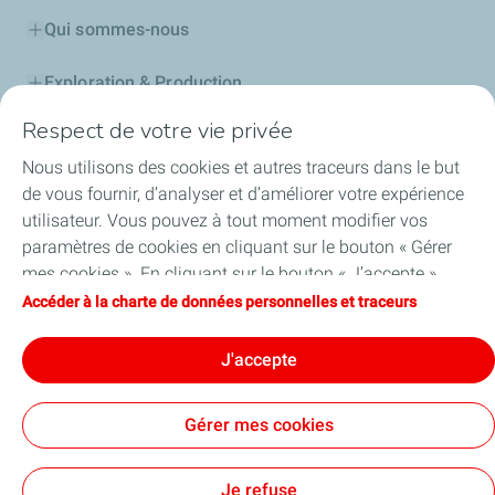
Qui sommes-nous
Exploration & Production
Respect de votre vie privée
Stations Service
Nous utilisons des cookies et autres traceurs dans le but
Lubrifiants Automobiles
de vous fournir, d’analyser et d’améliorer votre expérience
utilisateur. Vous pouvez à tout moment modifier vos
Professionnels
paramètres de cookies en cliquant sur le bouton « Gérer
mes cookies ». En cliquant sur le bouton « J’accepte »,
TotalEnergies DAFA
vous acceptez le dépôt de l’ensemble des cookies. Dans le
Accéder à la charte de données personnelles et traceurs
cas où vous cliquez sur « Je refuse », seuls les cookies
FAQ
techniques nécessaires au bon fonctionnement du site
J'accepte
seront utilisés. Pour plus d’informations, vous pouvez
consulter la page « Charte de données personnelles et
Gérer mes cookies
traceurs ».
Cookies et confidentialité
Mentions légales
Plan du site
Accessibilité: partiellement conforme
Cookies
Je refuse