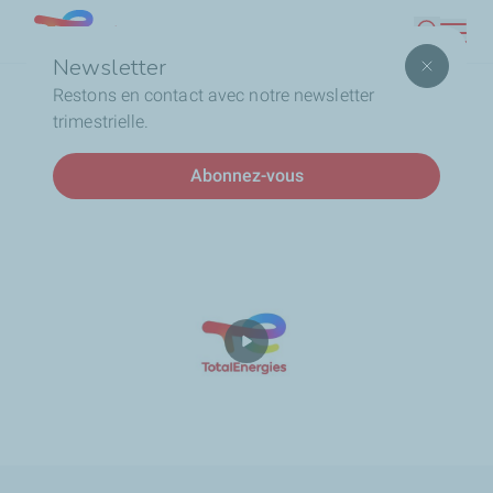
Aller
Lebanon
Recherc
au
Newsletter
contenu
Fil
Accueil
Protection et Confort
Restons en contact avec notre newsletter
principal
d'Ariane
trimestrielle.
Protection et Confort
Abonnez-vous