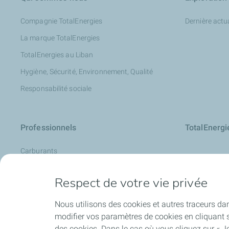
Compagnie TotalEnergies
Dernière actua
La marque TotalEnergies
TotalEnergies au Liban
Hygiène, Sécurité, Environnement, Qualité
Responsabilité sociale
Professionnels
TotalEnerg
Carburants
La Carte de TotalEnergies
Respect de votre vie privée
Analyse d’huile : LubAnac
Devenir fournisseur
Nous utilisons des cookies et autres traceurs dan
modifier vos paramètres de cookies en cliquant s
Lubrifiants
des cookies. Dans le cas où vous cliquez sur « Je