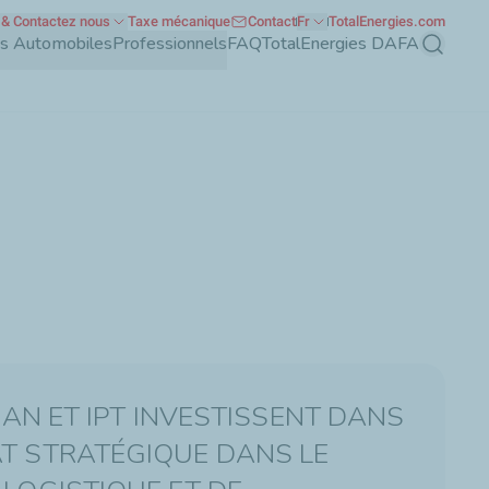
& Contactez nous
Taxe mécanique
Contact
Fr
TotalEnergies.com
nts Automobiles
Professionnels
FAQ
TotalEnergies DAFA
Recherch
IBAN ET IPT INVESTISSENT DANS
T STRATÉGIQUE DANS LE