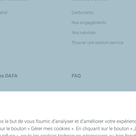
lité
Carburants
Nos engagements
Nos services
Trouver une station-service
ies DAFA
FAQ
s le but de vous fournir, d’analyser et d’améliorer votre expéri
ur le bouton « Gérer mes cookies ». En cliquant sur le bouton « 
 refuse », seuls les cookies techniques nécessaires au bon fonct