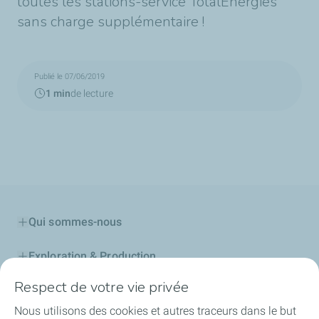
toutes les stations-service TotalEnergies
sans charge supplémentaire !
Publié le 07/06/2019
1 min
de lecture
Qui sommes-nous
Exploration & Production
Respect de votre vie privée
Stations Service
Nous utilisons des cookies et autres traceurs dans le but