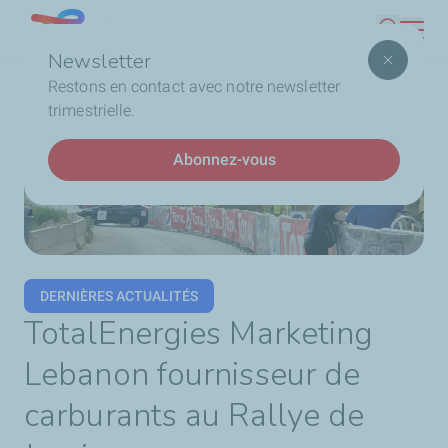
Aller
Lebanon
Recherc
au
Newsletter
contenu
Fil
Accueil
TotalEnergies Marketing Lebanon fournisseur de
Restons en contact avec notre newsletter
principal
d'Ariane
carburants au Rallye de Jezzine
trimestrielle.
Abonnez-vous
DERNIÈRES ACTUALITÉS
TotalEnergies Marketing
Lebanon fournisseur de
carburants au Rallye de