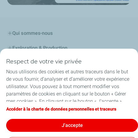
Qui sommes-nous
Exploration & Production
Respect de votre vie privée
Stations Service
Nous utilisons des cookies et autres traceurs dans le but
Lubrifiants Automobiles
de vous fournir, d’analyser et d’améliorer votre expérience
utilisateur. Vous pouvez à tout moment modifier vos
Professionnels
paramètres de cookies en cliquant sur le bouton « Gérer
mes cookies ». En cliquant sur le bouton « J’accepte »,
TotalEnergies DAFA
vous acceptez le dépôt de l’ensemble des cookies. Dans le
Accéder à la charte de données personnelles et traceurs
cas où vous cliquez sur « Je refuse », seuls les cookies
FAQ
techniques nécessaires au bon fonctionnement du site
J'accepte
seront utilisés. Pour plus d’informations, vous pouvez