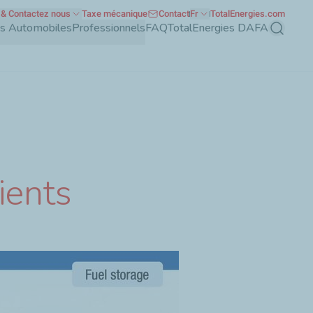
& Contactez nous
Taxe mécanique
Contact
Fr
TotalEnergies.com
nts Automobiles
Professionnels
FAQ
TotalEnergies DAFA
Recherch
ients