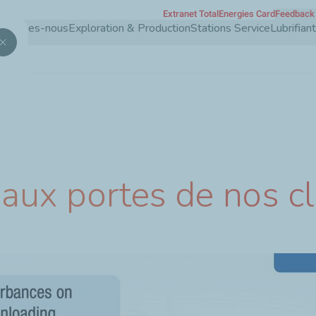
Extranet TotalEnergies Card
Feedback 
Aller
 sommes-nous
Exploration & Production
Stations Service
Lubrifia
au
contenu
principal
 aux portes de nos cl