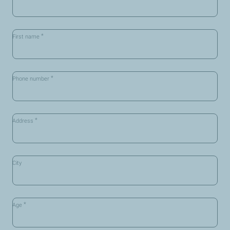
*
First name
*
Phone number
*
Address
City
*
Age