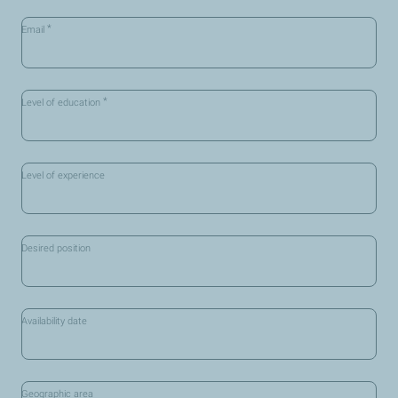
*
Email
*
Level of education
Level of experience
Desired position
Availability date
Geographic area