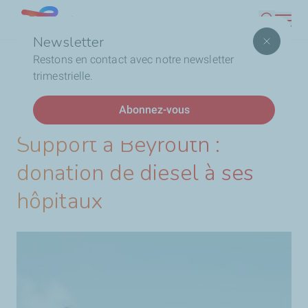
Aller
Lebanon
Recherc
au
Newsletter
contenu
Fil
Accueil
Support à Beyrouth : donation de diesel à ses
Restons en contact avec notre newsletter
principal
d'Ariane
hôpitaux
trimestrielle.
Abonnez-vous
DERNIÈRES ACTUALITÉS
Support à Beyrouth :
donation de diesel à ses
hôpitaux