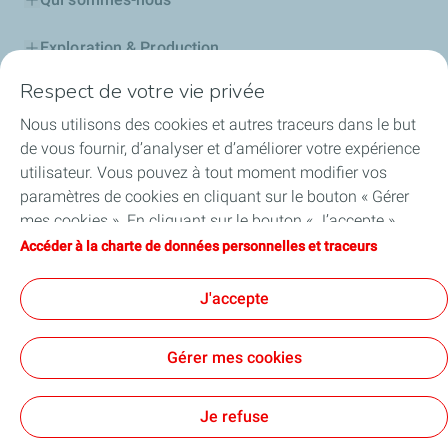
Exploration & Production
Respect de votre vie privée
Stations Service
Nous utilisons des cookies et autres traceurs dans le but
Lubrifiants Automobiles
de vous fournir, d’analyser et d’améliorer votre expérience
utilisateur. Vous pouvez à tout moment modifier vos
Professionnels
paramètres de cookies en cliquant sur le bouton « Gérer
mes cookies ». En cliquant sur le bouton « J’accepte »,
TotalEnergies DAFA
vous acceptez le dépôt de l’ensemble des cookies. Dans le
Accéder à la charte de données personnelles et traceurs
cas où vous cliquez sur « Je refuse », seuls les cookies
FAQ
techniques nécessaires au bon fonctionnement du site
J'accepte
seront utilisés. Pour plus d’informations, vous pouvez
consulter la page « Charte de données personnelles et
Gérer mes cookies
traceurs ».
Cookies et confidentialité
Mentions légales
Plan du site
Accessibilité: partiellement conforme
Cookies
Je refuse
TotalEnergies 2026