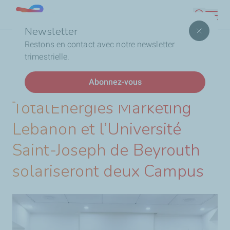
Aller
Lebanon
Recherc
au
Newsletter
contenu
Fil
Accueil
TotalEnergies Marketing Lebanon et l’Université
Restons en contact avec notre newsletter
principal
d'Ariane
Saint-Joseph de Beyrouth solariseront deux Campus
trimestrielle.
Abonnez-vous
DERNIÈRES ACTUALITÉS
TotalEnergies Marketing
Lebanon et l’Université
Saint-Joseph de Beyrouth
solariseront deux Campus