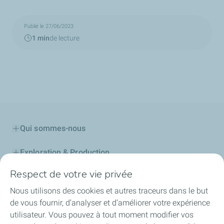
Publié le 27/06/2023
1 min
de lecture
Qui sommes-nous
Exploration & Production
Respect de votre vie privée
Stations Service
Nous utilisons des cookies et autres traceurs dans le but
Lubrifiants Automobiles
de vous fournir, d’analyser et d’améliorer votre expérience
utilisateur. Vous pouvez à tout moment modifier vos