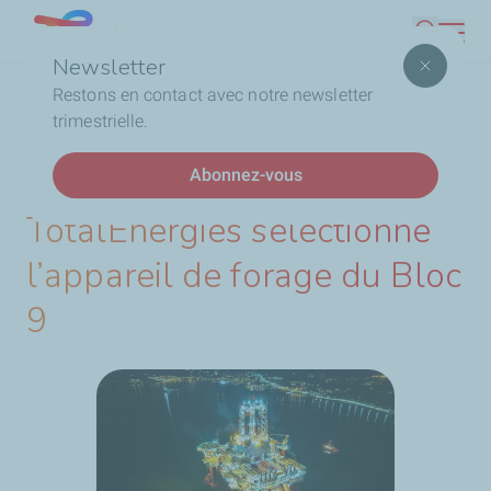
Aller
Lebanon
Recherc
au
Newsletter
contenu
Fil
Accueil
TotalEnergies sélectionne l’appareil de forage du
Restons en contact avec notre newsletter
principal
d'Ariane
Bloc 9
trimestrielle.
Abonnez-vous
DERNIÈRES ACTUALITÉS
TotalEnergies sélectionne
l’appareil de forage du Bloc
9