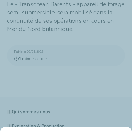
Le « Transocean Barents », appareil de forage
semi-submersible, sera mobilisé dans la
continuité de ses opérations en cours en
Mer du Nord britannique.
Publié le 02/05/2023
1 min
de lecture
Qui sommes-nous
Exploration & Production