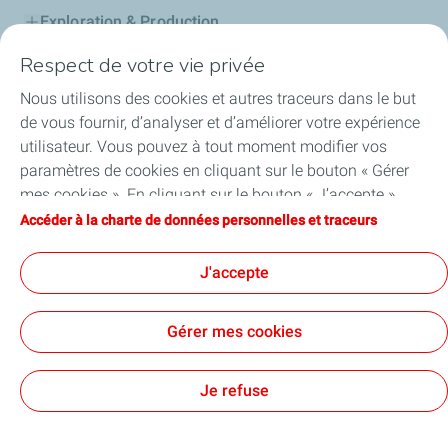
Exploration & Production
Respect de votre vie privée
Stations Service
Nous utilisons des cookies et autres traceurs dans le but
Lubrifiants Automobiles
de vous fournir, d’analyser et d’améliorer votre expérience
utilisateur. Vous pouvez à tout moment modifier vos
Professionnels
paramètres de cookies en cliquant sur le bouton « Gérer
mes cookies ». En cliquant sur le bouton « J’accepte »,
TotalEnergies DAFA
vous acceptez le dépôt de l’ensemble des cookies. Dans le
Accéder à la charte de données personnelles et traceurs
cas où vous cliquez sur « Je refuse », seuls les cookies
FAQ
techniques nécessaires au bon fonctionnement du site
J'accepte
seront utilisés. Pour plus d’informations, vous pouvez
consulter la page « Charte de données personnelles et
Gérer mes cookies
traceurs ».
Cookies et confidentialité
Mentions légales
Plan du site
Accessibilité: partiellement conforme
Cookies
Je refuse
TotalEnergies 2026