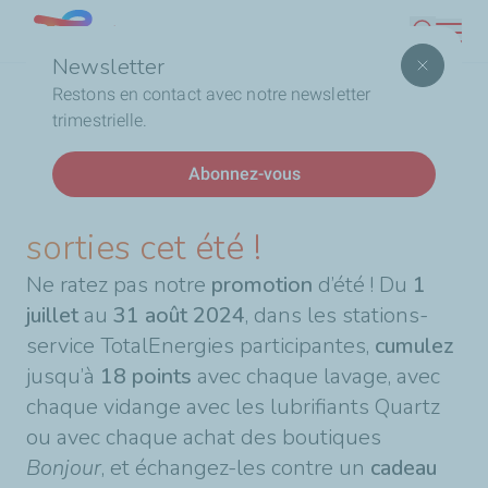
Aller
Lebanon
Recherc
au
Newsletter
contenu
Fil
Accueil
Un cadeau prisé pour vos sorties cet été !
Restons en contact avec notre newsletter
principal
d'Ariane
trimestrielle.
DERNIÈRES ACTUALITÉS
Abonnez-vous
Un cadeau prisé pour vos
sorties cet été !
Ne ratez pas notre
promotion
d’été ! Du
1
juillet
au
31 août 2024
, dans les stations-
service TotalEnergies participantes,
cumulez
jusqu’à
18 points
avec chaque lavage, avec
chaque vidange avec les lubrifiants Quartz
ou avec chaque achat des boutiques
Bonjour
, et échangez-les
contre un
cadeau