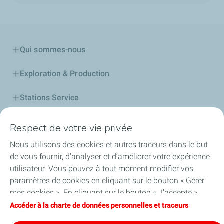
Qui sommes-nous
Exploration & Production
Stations Service
Lubrifiants Automobiles
Respect de votre vie privée
Nous utilisons des cookies et autres traceurs dans le but
Professionnels
de vous fournir, d’analyser et d’améliorer votre expérience
utilisateur. Vous pouvez à tout moment modifier vos
TotalEnergies DAFA
paramètres de cookies en cliquant sur le bouton « Gérer
mes cookies ». En cliquant sur le bouton « J’accepte »,
FAQ
vous acceptez le dépôt de l’ensemble des cookies. Dans le
Accéder à la charte de données personnelles et traceurs
cas où vous cliquez sur « Je refuse », seuls les cookies