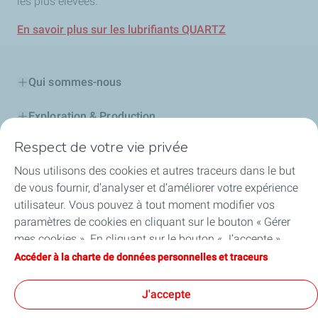
les plus élevées.
En savoir plus sur les lubrifiants QUARTZ
Qui sommes-nous
Exploration & Production
Respect de votre vie privée
Stations Service
Nous utilisons des cookies et autres traceurs dans le but
Lubrifiants Automobiles
de vous fournir, d’analyser et d’améliorer votre expérience
utilisateur. Vous pouvez à tout moment modifier vos
Professionnels
paramètres de cookies en cliquant sur le bouton « Gérer
mes cookies ». En cliquant sur le bouton « J’accepte »,
TotalEnergies DAFA
vous acceptez le dépôt de l’ensemble des cookies. Dans le
Accéder à la charte de données personnelles et traceurs
cas où vous cliquez sur « Je refuse », seuls les cookies
FAQ
techniques nécessaires au bon fonctionnement du site
J'accepte
seront utilisés. Pour plus d’informations, vous pouvez