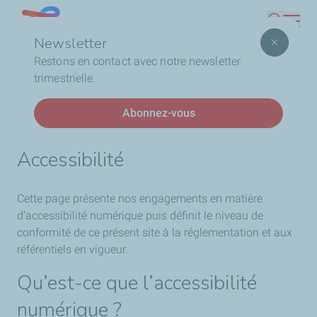
Aller
Lebanon
Recherc
au
Newsletter
contenu
Fil
Accueil
Accessibilité: partiellement conforme
Restons en contact avec notre newsletter
principal
d'Ariane
trimestrielle.
Déclaration d’Accessibilité
Abonnez-vous
Accessibilité
Cette page présente nos engagements en matière
d’accessibilité numérique puis définit le niveau de
conformité de ce présent site à la réglementation et aux
référentiels en vigueur.
Qu’est-ce que l’accessibilité
numérique ?