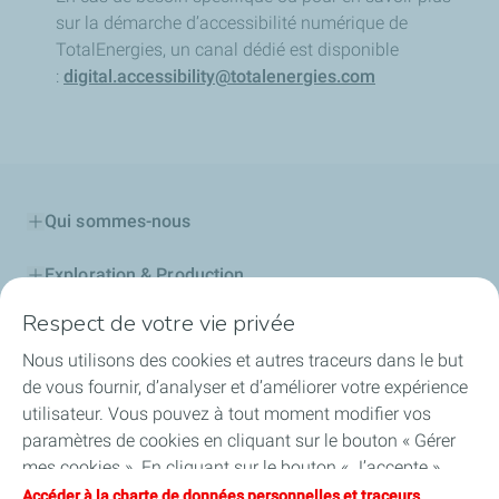
sur la démarche d’accessibilité numérique de
TotalEnergies, un canal dédié est disponible
:
digital.accessibility@totalenergies.com
Qui sommes-nous
Exploration & Production
Respect de votre vie privée
Stations Service
Nous utilisons des cookies et autres traceurs dans le but
Lubrifiants Automobiles
de vous fournir, d’analyser et d’améliorer votre expérience
utilisateur. Vous pouvez à tout moment modifier vos
Professionnels
paramètres de cookies en cliquant sur le bouton « Gérer
mes cookies ». En cliquant sur le bouton « J’accepte »,
TotalEnergies DAFA
vous acceptez le dépôt de l’ensemble des cookies. Dans le
Accéder à la charte de données personnelles et traceurs