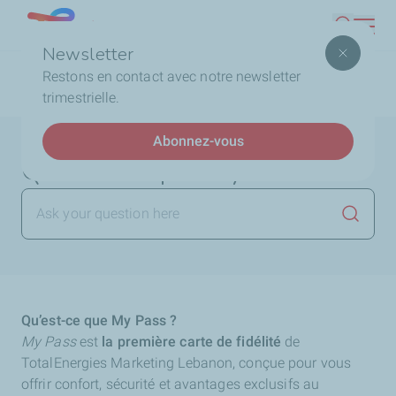
Aller
Lebanon
Recherc
au
Newsletter
contenu
Fil
Accueil
FAQ
La Carte My Pass
Qu’est-ce que My
Restons en contact avec notre newsletter
principal
d'Ariane
Pass ?
trimestrielle.
Abonnez-vous
Qu’est-ce que My Pass ?
Lancer 
Qu’est-ce que My Pass ?
My Pass
est
la première carte de fidélité
de
TotalEnergies Marketing Lebanon, conçue pour vous
offrir confort, sécurité et avantages exclusifs au