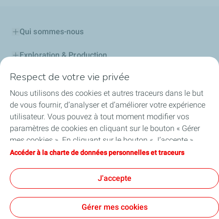
Qui sommes-nous
Exploration & Production
Respect de votre vie privée
Stations Service
Nous utilisons des cookies et autres traceurs dans le but
Lubrifiants Automobiles
de vous fournir, d’analyser et d’améliorer votre expérience
utilisateur. Vous pouvez à tout moment modifier vos
Professionnels
paramètres de cookies en cliquant sur le bouton « Gérer
mes cookies ». En cliquant sur le bouton « J’accepte »,
TotalEnergies DAFA
vous acceptez le dépôt de l’ensemble des cookies. Dans le
Accéder à la charte de données personnelles et traceurs
cas où vous cliquez sur « Je refuse », seuls les cookies
FAQ
techniques nécessaires au bon fonctionnement du site
J'accepte
seront utilisés. Pour plus d’informations, vous pouvez
consulter la page « Charte de données personnelles et
Gérer mes cookies
traceurs ».