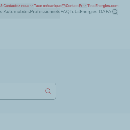
& Contactez nous
Taxe mécanique
Contact
Fr
TotalEnergies.com
nts Automobiles
Professionnels
FAQ
TotalEnergies DAFA
Recherch
Lancer la recherche