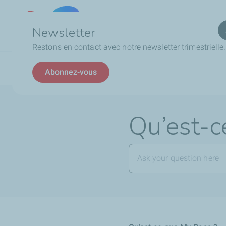
Qui
Lebanon
Newsletter
Restons en contact avec notre newsletter trimestrielle.
Fil
La Carte My Pass
Qu’est-ce que My Pass ?
Abonnez-vous
d'Ariane
Qu’est-c