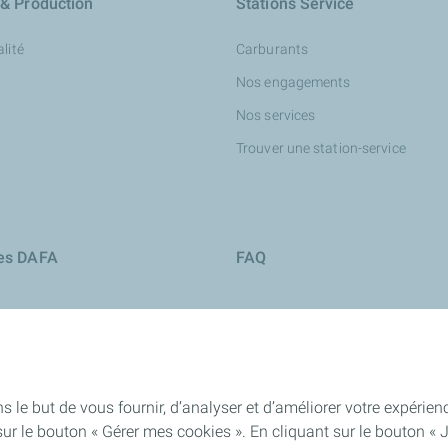
 & Production
Stations Service
lité
Carburants
Nos engagements
Nos services
Trouver une station-service
ies DAFA
FAQ
s le but de vous fournir, d’analyser et d’améliorer votre expéri
ur le bouton « Gérer mes cookies ». En cliquant sur le bouton « 