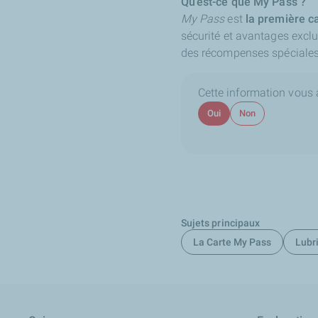
Qu’est-ce que My Pass ?
My Pass
est
la première ca
sécurité et avantages exclus
des récompenses spéciales 
Cette information vous a-
Oui
Non
Sujets principaux
La Carte My Pass
Lubri