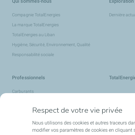
Qui sommes-nous
Exploration
Compagnie TotalEnergies
Dernière actua
La marque TotalEnergies
TotalEnergies au Liban
Hygiène, Sécurité, Environnement, Qualité
Responsabilité sociale
Professionnels
TotalEnerg
Carburants
La Carte de TotalEnergies
Respect de votre vie privée
Analyse d’huile : LubAnac
Devenir fournisseur
Nous utilisons des cookies et autres traceurs dan
modifier vos paramètres de cookies en cliquant s
Lubrifiants