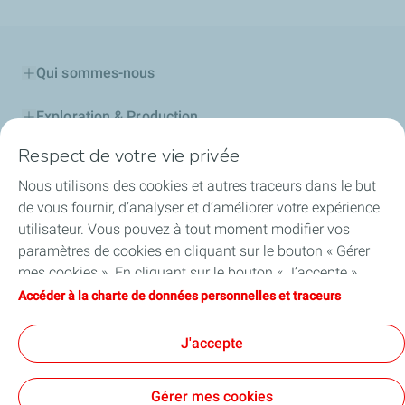
Qui sommes-nous
Exploration & Production
Respect de votre vie privée
Stations Service
Nous utilisons des cookies et autres traceurs dans le but
Lubrifiants Automobiles
de vous fournir, d’analyser et d’améliorer votre expérience
utilisateur. Vous pouvez à tout moment modifier vos
Professionnels
paramètres de cookies en cliquant sur le bouton « Gérer
mes cookies ». En cliquant sur le bouton « J’accepte »,
TotalEnergies DAFA
vous acceptez le dépôt de l’ensemble des cookies. Dans le
Accéder à la charte de données personnelles et traceurs
cas où vous cliquez sur « Je refuse », seuls les cookies
FAQ
techniques nécessaires au bon fonctionnement du site
J'accepte
seront utilisés. Pour plus d’informations, vous pouvez
consulter la page « Charte de données personnelles et
Gérer mes cookies
traceurs ».