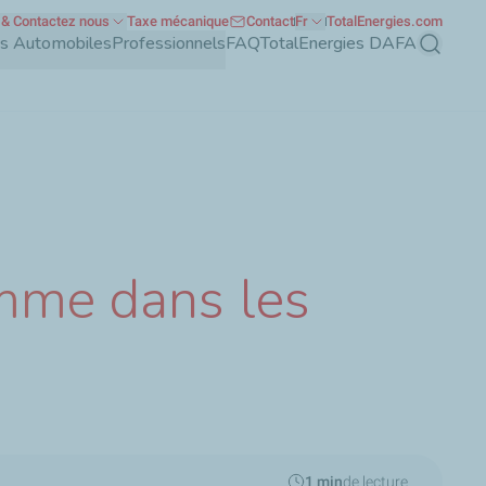
& Contactez nous
Taxe mécanique
Contact
Fr
TotalEnergies.com
nts Automobiles
Professionnels
FAQ
TotalEnergies DAFA
Recherch
emme dans les
1 min
de lecture